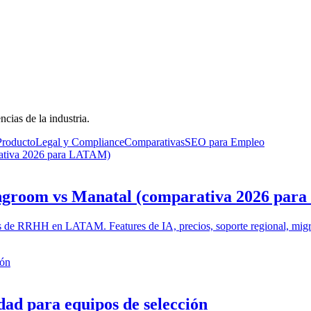
ncias de la industria.
Producto
Legal y Compliance
Comparativas
SEO para Empleo
arativa 2026 para LATAM)
iringroom vs Manatal (comparativa 2026 pa
s de RRHH en LATAM. Features de IA, precios, soporte regional, migr
ión
idad para equipos de selección