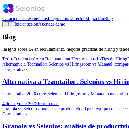
Características
Beneficios
Integraciones
Precios
Migración
Blog
Iniciar sesión
Agendar demo
🇪🇸
Blog
Insights sobre IA en reclutamiento, mejores practicas de hiring y tende
Todos
Tendencias
IA en Reclutamiento
Herramientas IA
Tips de Hiring
Alternativa a Teamtailor: Selenios vs Hiringroom vs Manatal (comp
Comparativas
Alternativa a Teamtailor: Selenios vs H
Comparativa 2026 entre Selenios, Hiringroom y Manatal para equipo
4 de mayo de 2026
10 min read
Granola vs Selenios: análisis de productividad para equipos de selecc
Comparativas
Granola vs Selenios: análisis de productiv