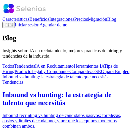
Características
Beneficios
Integraciones
Precios
Migración
Blog
Iniciar sesión
Agendar demo
🇪🇸
Blog
Insights sobre IA en reclutamiento, mejores practicas de hiring y
tendencias de la industria.
Todos
Tendencias
IA en Reclutamiento
Herramientas IA
Tips de
Hiring
Producto
Legal y Compliance
Comparativas
SEO para Empleo
Inbound vs hunting: la estrategia de talento que necesitás
Tendencias
Inbound vs hunting: la estrategia de
talento que necesitás
Inbound recruiting vs hunting de candidatos pasivos: fortalezas,
costos y límites de cada uno, y por qué los equipos modernos
combinan ambos.