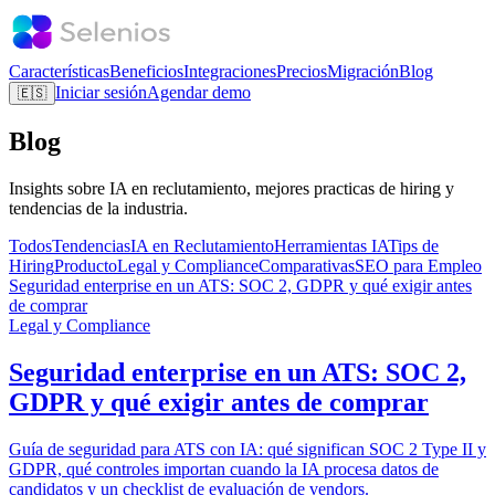
Características
Beneficios
Integraciones
Precios
Migración
Blog
Iniciar sesión
Agendar demo
🇪🇸
Blog
Insights sobre IA en reclutamiento, mejores practicas de hiring y
tendencias de la industria.
Todos
Tendencias
IA en Reclutamiento
Herramientas IA
Tips de
Hiring
Producto
Legal y Compliance
Comparativas
SEO para Empleo
Seguridad enterprise en un ATS: SOC 2, GDPR y qué exigir antes
de comprar
Legal y Compliance
Seguridad enterprise en un ATS: SOC 2,
GDPR y qué exigir antes de comprar
Guía de seguridad para ATS con IA: qué significan SOC 2 Type II y
GDPR, qué controles importan cuando la IA procesa datos de
candidatos y un checklist de evaluación de vendors.