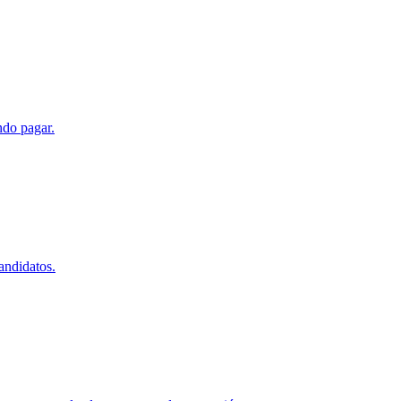
ndo pagar.
andidatos.