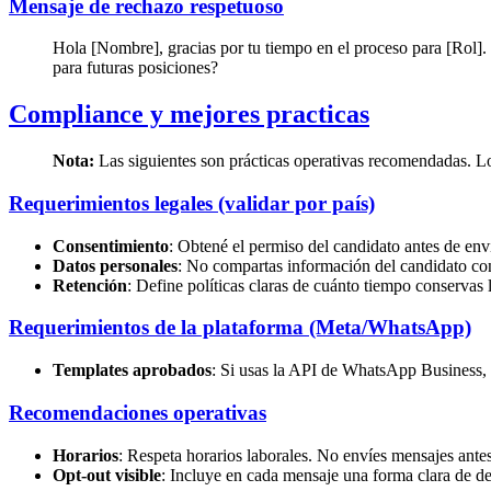
Mensaje de rechazo respetuoso
Hola [Nombre], gracias por tu tiempo en el proceso para [Rol]. 
para futuras posiciones?
Compliance y mejores practicas
Nota:
Las siguientes son prácticas operativas recomendadas. Los 
Requerimientos legales (validar por país)
Consentimiento
: Obtené el permiso del candidato antes de envi
Datos personales
: No compartas información del candidato co
Retención
: Define políticas claras de cuánto tiempo conservas 
Requerimientos de la plataforma (Meta/WhatsApp)
Templates aprobados
: Si usas la API de WhatsApp Business, 
Recomendaciones operativas
Horarios
: Respeta horarios laborales. No envíes mensajes ant
Opt-out visible
: Incluye en cada mensaje una forma clara de de