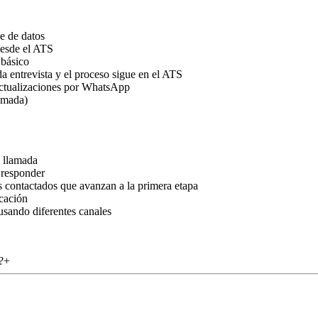
se de datos
desde el ATS
 básico
da entrevista y el proceso sigue en el ATS
actualizaciones por WhatsApp
lamada)
 llamada
 responder
s contactados que avanzan a la primera etapa
icación
 usando diferentes canales
?
+