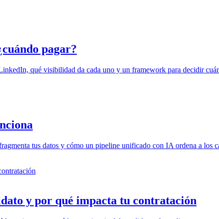
 ¿cuándo pagar?
LinkedIn, qué visibilidad da cada uno y un framework para decidir cuá
unciona
l fragmenta tus datos y cómo un pipeline unificado con IA ordena a los c
contratación
dato y por qué impacta tu contratación