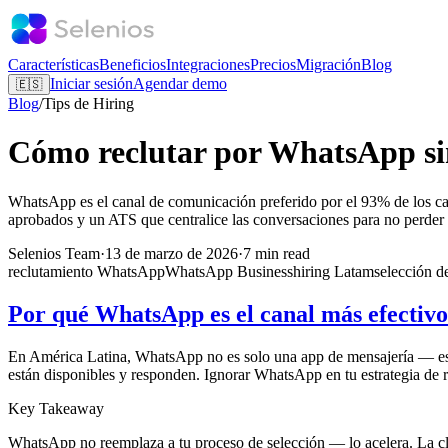
Características
Beneficios
Integraciones
Precios
Migración
Blog
Iniciar sesión
Agendar demo
🇪🇸
Blog
/
Tips de Hiring
Cómo reclutar por WhatsApp sin 
WhatsApp es el canal de comunicación preferido por el 93% de los can
aprobados y un ATS que centralice las conversaciones para no perder e
Selenios Team
·
13 de marzo de 2026
·
7 min read
reclutamiento WhatsApp
WhatsApp Business
hiring Latam
selección d
Por qué WhatsApp es el canal más efectiv
En América Latina, WhatsApp no es solo una app de mensajería — es la
están disponibles y responden. Ignorar WhatsApp en tu estrategia de 
Key Takeaway
WhatsApp no reemplaza a tu proceso de selección — lo acelera. La cl